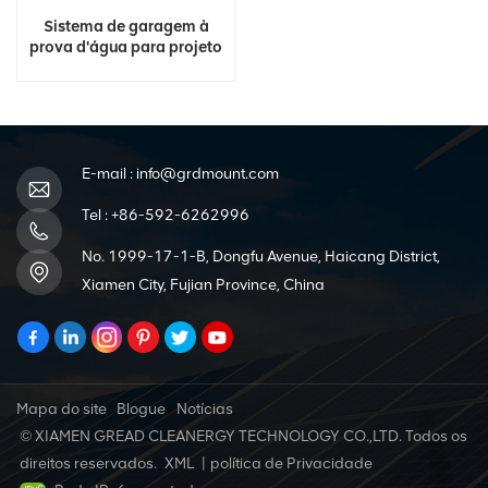
Sistema de garagem à
prova d'água para projeto
de estrutura de aço BIPV
E-mail :
info@grdmount.com
Tel :
+86-592-6262996
No. 1999-17-1-B, Dongfu Avenue, Haicang District,
Xiamen City, Fujian Province, China
Mapa do site
Blogue
Notícias
© XIAMEN GREAD CLEANERGY TECHNOLOGY CO.,LTD. Todos os
direitos reservados.
XML
|
política de Privacidade