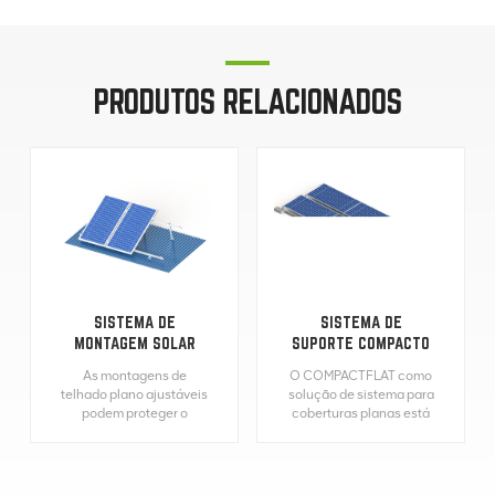
PRODUTOS RELACIONADOS
SISTEMA DE
SISTEMA DE
MONTAGEM SOLAR
SUPORTE COMPACTO
FOTOVOLTAICA EM
PARA TELHADO PLANO
As montagens de
O COMPACTFLAT como
TELHADO PLANO
SOLAR
telhado plano ajustáveis
solução de sistema para
podem proteger o
coberturas planas está
telhado sem fazer furos.
disponível não só no
O ângulo de inclinação
modelo para solução
é ajustável ajustando a
voltada a sul com
altura das pernas
inclinação do módulo de