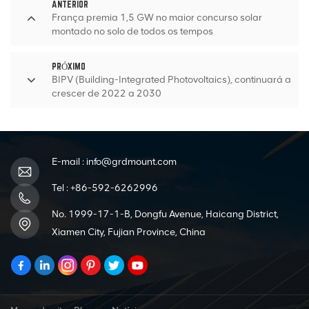
ANTERIOR
França premia 1,5 GW no maior concurso solar
montado no solo de todos os tempos
PRÓXIMO
BIPV (Building-Integrated Photovoltaics), continuará a
crescer de 2022 a 2030
E-mail :
info@grdmount.com
Tel :
+86-592-6262996
No. 1999-17-1-B, Dongfu Avenue, Haicang District,
Xiamen City, Fujian Province, China