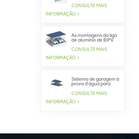
Integrado
CONSULTE MAIS
INFORMAÇÃO
As montagens da liga
de alumínio de BIPV
projetam o sistema
impermeável do
CONSULTE MAIS
Carport
INFORMAÇÃO
Sistema de garagem à
prova d'água para
projeto de estrutura
de aço BIPV
CONSULTE MAIS
INFORMAÇÃO