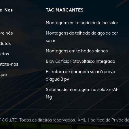
ga-Nos
TAG MARCANTES
Montagem em telhado de telha solar
re nós
Montagens de telhado de aço de cor
solar
dutos
Montagens em telhados planos
jetos
Bipv Edifício Fotovoltaico Integrado
tate-nos
Estrutura de garagem solar à prova
gue
d'água Bipv
Sistema de montagem no solo Zn-Al-
Mg
LTD. Todos os direitos reservados.
XML
|
política de Privacid