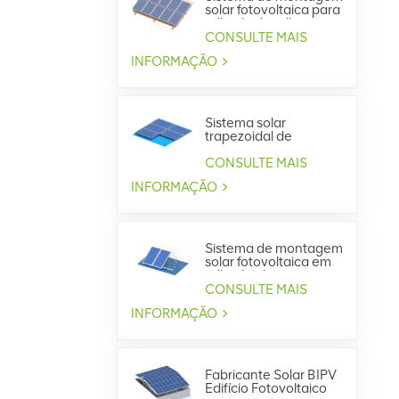
solar fotovoltaica para
telhado de telha
CONSULTE MAIS
INFORMAÇÃO
Sistema solar
trapezoidal de
montagem em
telhado metálico
CONSULTE MAIS
INFORMAÇÃO
Sistema de montagem
solar fotovoltaica em
telhado plano
CONSULTE MAIS
INFORMAÇÃO
Fabricante Solar BIPV
Edifício Fotovoltaico