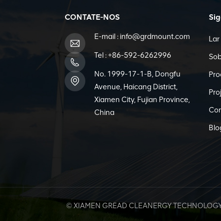
CONTATE-NOS
Si
E-mail :
info@grdmount.com
Lar
Tel :
+86-592-6262996
Sob
No. 1999-17-1-B, Dongfu
Pro
Avenue, Haicang District,
Pro
Xiamen City, Fujian Province,
Con
China
Blo
© XIAMEN GREAD CLEANERGY TECHNOLOGY CO.,