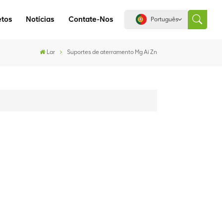
etos
Notícias
Contate-Nos
Português
Lar
Suportes de aterramento Mg Ai Zn
English
español
português
العربية
中文