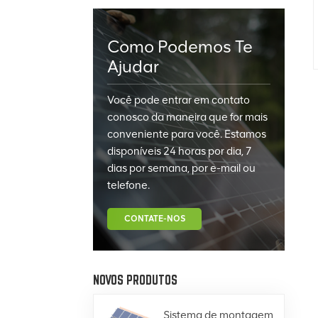
Como Podemos Te
Ajudar
Você pode entrar em contato
conosco da maneira que for mais
conveniente para você. Estamos
disponíveis 24 horas por dia, 7
dias por semana, por e-mail ou
telefone.
CONTATE-NOS
NOVOS PRODUTOS
Sistema de montagem