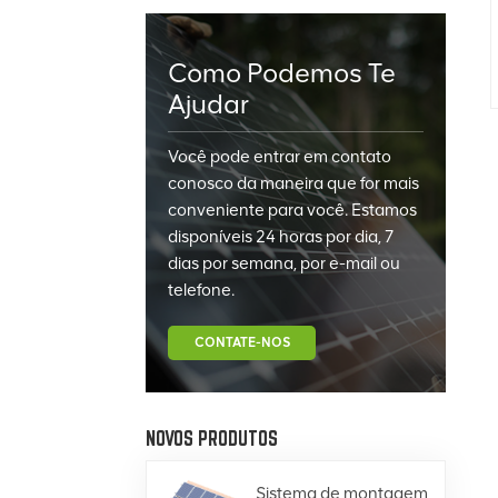
Como Podemos Te
Ajudar
Você pode entrar em contato
conosco da maneira que for mais
conveniente para você. Estamos
disponíveis 24 horas por dia, 7
dias por semana, por e-mail ou
telefone.
CONTATE-NOS
NOVOS PRODUTOS
Sistema de montagem