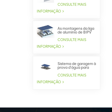
Integrado
CONSULTE MAIS
INFORMAÇÃO
As montagens da liga
de alumínio de BIPV
projetam o sistema
impermeável do
CONSULTE MAIS
Carport
INFORMAÇÃO
Sistema de garagem à
prova d'água para
projeto de estrutura
de aço BIPV
CONSULTE MAIS
INFORMAÇÃO