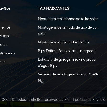
ga-Nos
TAG MARCANTES
Montagem em telhado de telha solar
re nós
Montagens de telhado de aço de cor
solar
dutos
Montagens em telhados planos
jetos
Bipv Edifício Fotovoltaico Integrado
tate-nos
Estrutura de garagem solar à prova
gue
d'água Bipv
Sistema de montagem no solo Zn-Al-
Mg
LTD. Todos os direitos reservados.
XML
|
política de Privacid