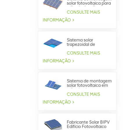
solar fotovoltaica para
telhado de telha
CONSULTE MAIS
INFORMAÇÃO
Sistema solar
trapezoidal de
montagem em
telhado metálico
CONSULTE MAIS
INFORMAÇÃO
Sistema de montagem
solar fotovoltaica em
telhado plano
CONSULTE MAIS
INFORMAÇÃO
Fabricante Solar BIPV
Edifício Fotovoltaico