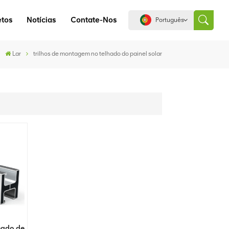
etos
Notícias
Contate-Nos
Português
Lar
trilhos de montagem no telhado do painel solar
English
español
português
العربية
中文
hado de