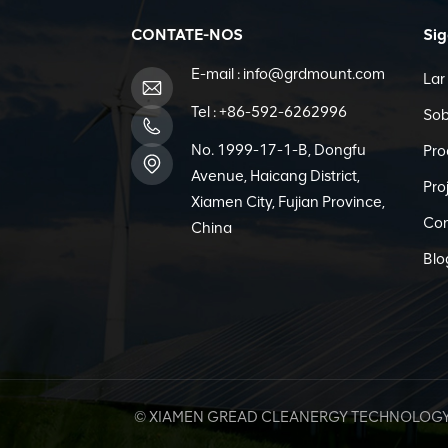
CONTATE-NOS
Si
E-mail :
info@grdmount.com
Lar
Tel :
+86-592-6262996
Sob
No. 1999-17-1-B, Dongfu
Pro
Avenue, Haicang District,
Pro
Xiamen City, Fujian Province,
Con
China
Blo
© XIAMEN GREAD CLEANERGY TECHNOLOGY CO.,