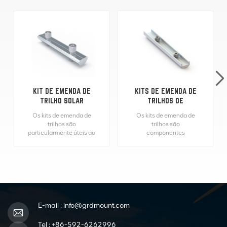
KIT DE EMENDA DE
KITS DE EMENDA DE
TRILHO SOLAR
TRILHOS DE
FOTOVOLTAICO DE
MONTAGEM EM
Os kits de emenda de
Os kits de emenda de
ALUMÍNIO
TELHADO DE PAINEL
trilhos são
trilhos são
SOLAR
particularmente úteis ao
componentes
instalar painéis solares
essenciais usados em
em telhados, onde
instalações de painéis
vários trilhos precisam
solares para conectar e
ser conectados para
fixar os trilhos de
criar trechos mais
montagem. Eles
longos para acomodar o
garantem integridade
layout do painel.
estrutural, estabilidade
e alinhamento
E-mail :
info@grdmount.com
adequado dos trilhos
dentro do sistema de
Tel :
+86-592-6262996