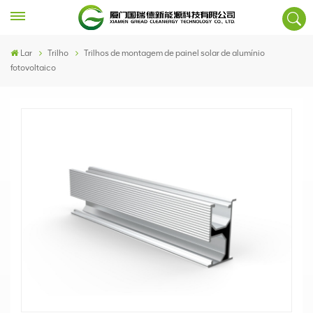
Lar
Trilho
Trilhos de montagem de painel solar de alumínio
fotovoltaico