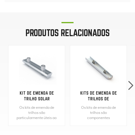
PRODUTOS RELACIONADOS
KIT DE EMENDA DE
KITS DE EMENDA DE
TRILHO SOLAR
TRILHOS DE
FOTOVOLTAICO DE
MONTAGEM EM
Os kits de emenda de
Os kits de emenda de
ALUMÍNIO
TELHADO DE PAINEL
trilhos são
trilhos são
SOLAR
particularmente úteis ao
componentes
instalar painéis solares
essenciais usados em
em telhados, onde
instalações de painéis
vários trilhos precisam
solares para conectar e