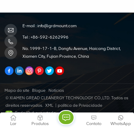
ser conectados para
fixar os trilhos de
criar trechos mais
montagem. Eles
longos para acomodar o
garantem integridade
layout do painel.
estrutural, estabilidade
e alinhamento
E-mail :
info@grdmount.com
adequado dos trilhos
dentro do sistema de
Tel :
+86-592-6262996
painel solar.
No. 1999-17-1-B, Dongfu Avenue, Haicang District,
Xiamen City, Fujian Province, China
Mapa do site
Blogue
Notícias
© XIAMEN GREAD CLEANERGY TECHNOLOGY CO.,LTD. Todos os
direitos reservados.
XML
|
política de Privacidade
Rede IPv6 suportada
Lar
Produtos
Contato
WhatsApp