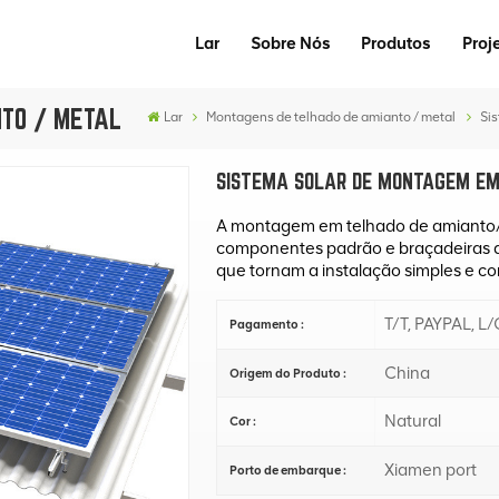
Lar
Sobre Nós
Produtos
Proj
TO / METAL
Lar
Montagens de telhado de amianto / metal
Si
SISTEMA SOLAR DE MONTAGEM EM
A montagem em telhado de amianto/m
componentes padrão e braçadeiras 
que tornam a instalação simples e com
T/T, PAYPAL, L/
Pagamento :
China
Origem do Produto :
Natural
Cor :
Xiamen port
Porto de embarque :