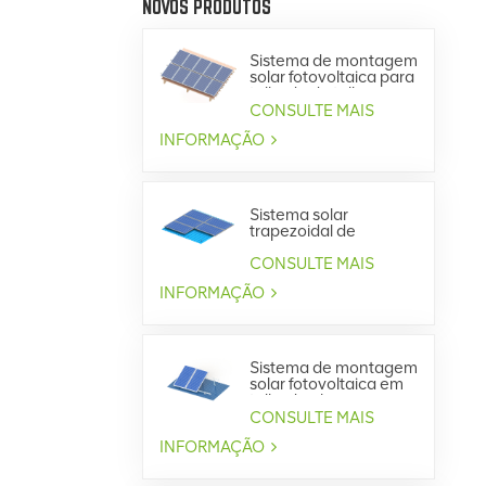
NOVOS PRODUTOS
Sistema de montagem
solar fotovoltaica para
telhado de telha
CONSULTE MAIS
INFORMAÇÃO
Sistema solar
trapezoidal de
montagem em
telhado metálico
CONSULTE MAIS
INFORMAÇÃO
Sistema de montagem
solar fotovoltaica em
telhado plano
CONSULTE MAIS
INFORMAÇÃO