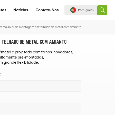
etos
Notícias
Contate-Nos
Português
stema solar de montagem em telhado de metal com amianto
English
 TELHADO DE METAL COM AMIANTO
español
etal é projetada com trilhos inovadores,
altamente pré-montadas,
português
 grande flexibilidade.
العربية
C
中文