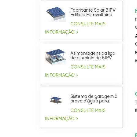
Fabricante Solar BIPV
Edifício Fotovoltaico
Integrado
CONSULTE MAIS
V
INFORMAÇÃO
A
O
As montagens da liga
de alumínio de BIPV
l
projetam o sistema
impermeável do
CONSULTE MAIS
Carport
INFORMAÇÃO
Sistema de garagem à
prova d'água para
projeto de estrutura
de aço BIPV
CONSULTE MAIS
f
INFORMAÇÃO