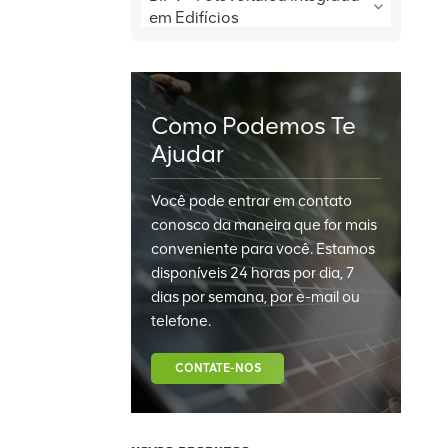
em Edifícios
Como Podemos Te
Ajudar
Você pode entrar em contato
conosco da maneira que for mais
conveniente para você. Estamos
disponíveis 24 horas por dia, 7
dias por semana, por e-mail ou
telefone.
CONTATE-NOS